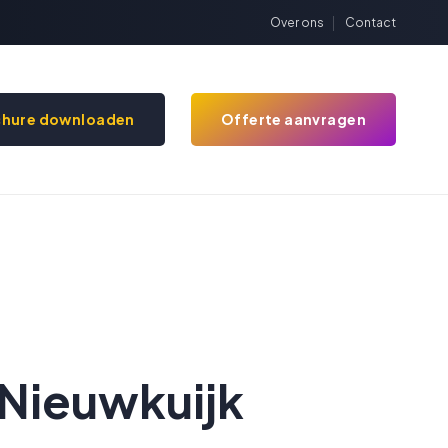
Over ons
Contact
chure downloaden
Offerte aanvragen
 Nieuwkuijk